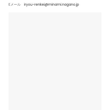
Eメール
iryou-renkei@minami.nagano.jp