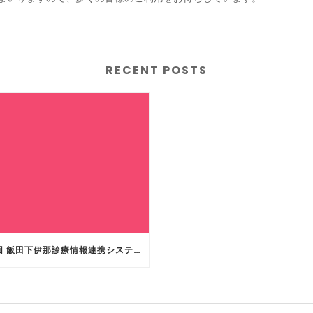
RECENT POSTS
第1回 飯田下伊那診療情報連携システム［ISM-LINK］研究会・第14回全国ID-LINK研究会 IN 飯田を開催します