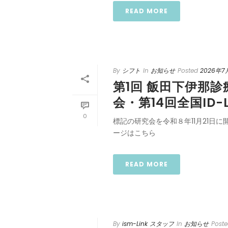
READ MORE
By
シフト
In
お知らせ
Posted
2026年7
第1回 飯田下伊那診
会・第14回全国ID-
0
標記の研究会を令和８年11月21日
ージはこちら
READ MORE
By
ism-Link スタッフ
In
お知らせ
Post